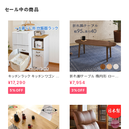
セール中の商品
キッチンラック キッチンワゴン キ
折れ脚テーブル 楕円形 ローテ
ャスター付き 収納ラック 一人暮
ーブル センターテーブル リビン
¥17,290
¥7,954
らし スリムキッチンラック 幅30
グテーブル 天然木 幅95 3色展
cm 完成品
開
5%OFF
3%OFF