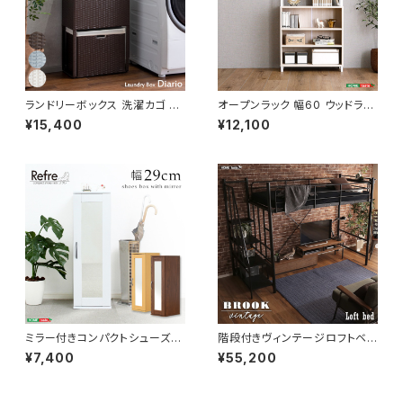
ランドリーボックス 洗濯カゴ 幅
オープンラック 幅60 ウッドラッ
50 奥行25 高さ80 完成品 新
ク ラック シェルフ 収納棚 マル
¥15,400
¥12,100
生活 一人暮らし ランドリー収納
チキャビネット ディスプレイラッ
ク 新生活
ミラー付きコンパクトシューズラ
階段付きヴィンテージロフトベッ
ック 幅29 シューズボックス シ
ド シングルベッド パイプベッド
¥7,400
¥55,200
ューズラック 下駄箱 靴箱 玄関
ロフトベッド bed ロフト ハシゴ
収納 新生活 模様替え
新生活 模様替え