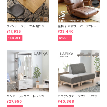
ヴィンテージテーブル 幅110 ダ
座椅子 木肘スーパーソフトレザ
イニングテーブル リビングテー
ー座椅子 リクライニング回転座
¥17,935
¥33,440
ブル サイドテーブル 新生活 模
椅子 座椅子 父の日 敬老の日
様替え
プレゼント 完成品
15%OFF
5%OFF
ハンガーラック コートハンガー
カウチソファー ソファー ソファ
ワードローブ フリーラック クロ
オットマン 1.5人掛 け新生活 一
¥27,950
¥40,868
ーゼット 幅80 新生活 一人暮ら
人暮らし 完成品
し