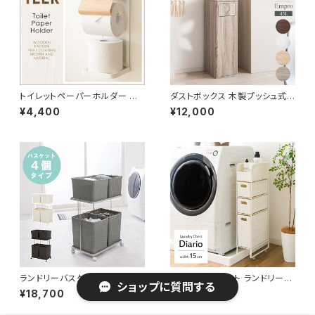
トイレットペーパーホルダー ペ
ダストボックス 木製プッシュ式
ーパーホルダー スタイリッシュ
ゴミ箱 スタイリッシュ ナチュラル
¥4,400
¥12,000
トイレ用品 トイレグッズ
45L対応 新生活 模様替え
ランドリーバスケット ランドリー
ランドリーチェスト ランドリーワ
ショップに質問する
ワゴン 洗濯カゴ キャスター付 ラ
ゴン 幅15 奥行30 高さ83 完成
¥18,700
¥11,300
ンドリー収納 新生活 一人暮らし
品 新生活 一人暮らし ランドリ
幅60
ー収納