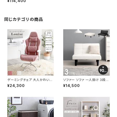
¥114,400
幅150 4色展開
同じカテゴリの商品
ゲーミングチェア 大人かわいい
ソファー ソファ 一人掛け 3段階
チェア エレガントチェア ワーク
リクライニング ローソファー 一
¥24,300
¥14,500
チェア オフィスチェア イス チェ
人暮らし 新生活 幅90
ア 椅子 いす デザイナーズ 新生
活 模様替え